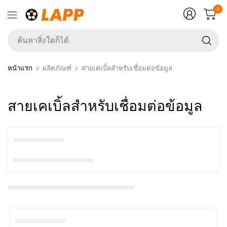
0
ค้
สิ่ง
ใ
หน้าแรก
ผลิตภัณฑ์
สายเคเบิ้ลสำหรับเชื่อมต่อข้อมูล
ก็ไ
สายเคเบิ้ลสำหรับเชื่อมต่อข้อมูล