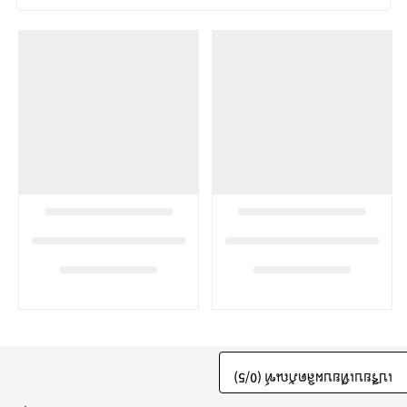
/5)
0
เปรียบเทียบผลิตภัณฑ์ (