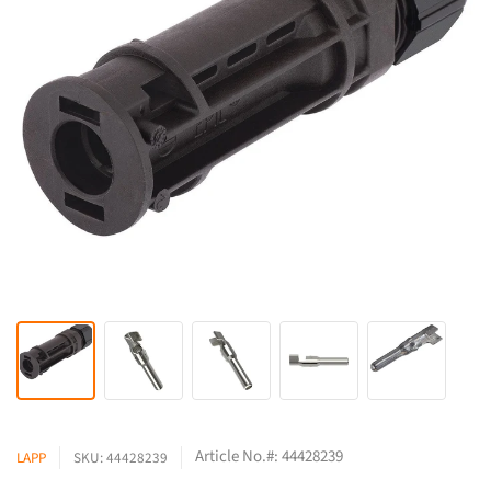
Article No.#: 44428239
LAPP
SKU: 44428239