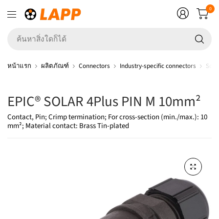
0
ค้
สิ่ง
ใ
หน้าแรก
ผลิตภัณฑ์
Connectors
Industry-specific connectors
Sola
ก็ไ
EPIC® SOLAR 4Plus PIN M 10mm²
Contact, Pin; Crimp termination; For cross-section (min./max.): 10
mm²; Material contact: Brass Tin-plated