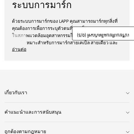
ระบบการมาร์ก
ด้วยระบบการมาร์กของ LAPP คุณสามารถมาร์กทุกสิ่งที่
คุณต้องการเพื่อการระบุตัวตนที่รวดเร็วและเฉพาะบุคคล
/5)
0
เปรียบเทียบผลิตภัณฑ์ (
ในสภาพแวดล้อมอุตสาหกรรมได้อย่างแท้จริง ระบบกา
รมาร์กเหมาะสำหรับการมาร์กสายเคเบิล สายเดี่ยว และ
อ่านต่อ
ส่วนประกอบไฟฟ้าอื่นๆ ที่นี่คุณสามารถค้นหาตัวเลข ตัว
อักษร สัญลักษณ์ และตัวยึดอักขระแต่ละตัวสำหรับกา
รมาร์กแต่ละแบบ รวมถึงฉลากการพิมพ์ด้วยเลเซอร์หรือ
การถ่ายเทความร้อน เครื่องพิมพ์ ซอฟต์แวร์ฉลาก ป้าย
ความปลอดภัย เครื่องมือและอุปกรณ์เสริม ยุติความ
วุ่นวายด้วยการติดฉลากที่ชัดเจน!
เกี่ยวกับเรา
ระบบการมาร์กคืออะไร และใช้
คำแนะนำและการสนับสนุน
ทำอะไร?
ถูกต้องตามกฎหมาย
ระบบการมาร์กที่ LAPP ประกอบด้วยผลิตภัณฑ์ทั้งหมด