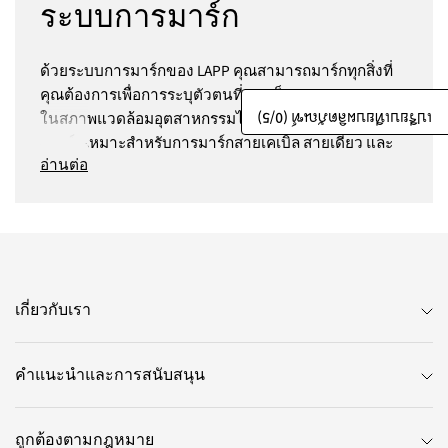
ระบบการมาร์ก
ด้วยระบบการมาร์กของ LAPP คุณสามารถมาร์กทุกสิ่งที่
คุณต้องการเพื่อการระบุตัวตนที่รวดเร็วและเฉพาะบุคคล
/5)
0
เปรียบเทียบผลิตภัณฑ์ (
ในสภาพแวดล้อมอุตสาหกรรมได้อย่างแท้จริง ระบบกา
รมาร์กเหมาะสำหรับการมาร์กสายเคเบิล สายเดี่ยว และ
อ่านต่อ
ส่วนประกอบไฟฟ้าอื่นๆ ที่นี่คุณสามารถค้นหาตัวเลข ตัว
อักษร สัญลักษณ์ และตัวยึดอักขระแต่ละตัวสำหรับกา
รมาร์กแต่ละแบบ รวมถึงฉลากการพิมพ์ด้วยเลเซอร์หรือ
การถ่ายเทความร้อน เครื่องพิมพ์ ซอฟต์แวร์ฉลาก ป้าย
ความปลอดภัย เครื่องมือและอุปกรณ์เสริม ยุติความ
วุ่นวายด้วยการติดฉลากที่ชัดเจน!
เกี่ยวกับเรา
ระบบการมาร์กคืออะไร และใช้
คำแนะนำและการสนับสนุน
ทำอะไร?
ถูกต้องตามกฎหมาย
ระบบการมาร์กที่ LAPP ประกอบด้วยผลิตภัณฑ์ทั้งหมด