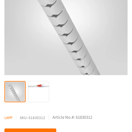
Article No.#: 61830312
LAPP
SKU: 61830312