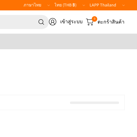
อัปเดต
อัปเดต
LAPP
ประเทศ/
ประเทศ/
Website
ค้นหา
ภูมิภาค
ภูมิภาค
0
เข้าสู่ระบบ
ตะกร้าสินค้า
สิ่ง
ใด
ก็ได้