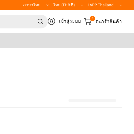
อัปเดต
อัปเดต
LAPP
ประเทศ/
ประเทศ/
Website
ค้นหา
ภูมิภาค
ภูมิภาค
0
เข้าสู่ระบบ
ตะกร้าสินค้า
สิ่ง
ใด
ก็ได้